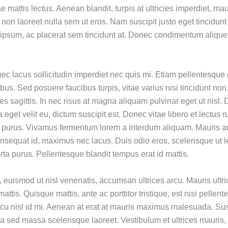
e mattis lectus. Aenean blandit, turpis at ultricies imperdiet, mau
 non laoreet nulla sem ut eros. Nam suscipit justo eget tincidunt
 ipsum, ac placerat sem tincidunt at. Donec condimentum aliquet
ec lacus sollicitudin imperdiet nec quis mi. Etiam pellentesque
bus. Sed posuere faucibus turpis, vitae varius nisi tincidunt no
cies sagittis. In nec risus at magna aliquam pulvinar eget ut nisl
 eget velit eu, dictum suscipit est. Donec vitae libero et lectus 
 et purus. Vivamus fermentum lorem a interdum aliquam. Mauris a
consequat id, maximus nec lacus. Duis odio eros, scelerisque ut l
a purus. Pellentesque blandit tempus erat id mattis.
, euismod ut nisl venenatis, accumsan ultrices arcu. Mauris ultri
 mattis. Quisque mattis, ante ac porttitor tristique, est nisi pelle
rcu nisl id mi. Aenean at erat at mauris maximus malesuada. S
a sed massa scelerisque laoreet. Vestibulum et ultrices mauris, 