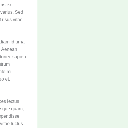
ris ex
 varius. Sed
 risus vitae
 diam id urna
n. Aenean
. Donec sapien
rutrum
nte mi,
eo et,
ces lectus
ntesque quam,
uspendisse
vitae luctus