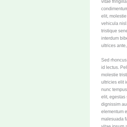
vitae fringil
condimentum,
elit, molesti
vehicula nis
tristique se
interdum bib
ultrices ante
Sed rhoncus 
id lectus. P
molestie tris
ultricies eli
nunc tempus
elit, egestas
dignissim au
elementum en
malesuada fa
vitae ipsum 