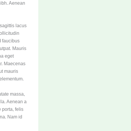
nibh. Aenean
agittis lacus
llicitudin
d faucibus
lutpat. Mauris
na eget
nar. Maecenas
ut mauris
e elementum.
utate massa,
lla. Aenean a
porta, felis
urna. Nam id