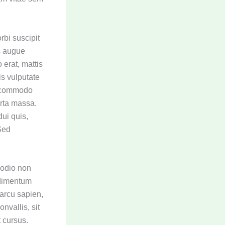
rbi suscipit
s augue
erat, mattis
is vulputate
is commodo
orta massa.
dui quis,
 Sed
 odio non
ndimentum
 arcu sapien,
onvallis, sit
t cursus.