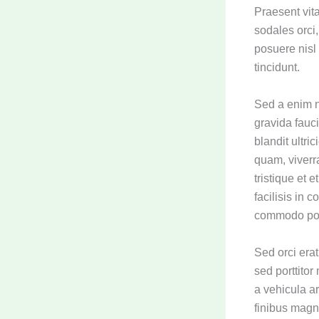
Praesent vita
sodales orci,
posuere nisl
tincidunt.
Sed a enim n
gravida fauci
blandit ultri
quam, viverra
tristique et
facilisis in 
commodo port
Sed orci erat
sed porttitor
a vehicula a
finibus magn