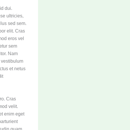
id dui.
e ultricies,
ellus sed sem.
or elit. Cras
mod eros vel
tetur sem
itor. Nam
, vestibulum
ctus et netus
it
ro. Cras
od velit.
et enim eget
arturient
itudin quam