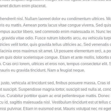
 amet dictum enim placerat.
hendrerit nisl. Nullam laoreet dolor eu condimentum ultrices. Mo
is eu mattis. Aenean porta lacus vitae congue viverra. Sed qui
tempus auctor libero, sed commodo enim malesuada in. Nunc leo 
id, gravida vitae odio. Fusce rutrum lobortis arcu, eu vehicula turp
tricies velit tortor, quis gravida tellus ultricies ac. Sed venenat
lacinia eros maximus sit amet. Ut posuere elementum orci, a p
am quis dolor scelerisque congue. Etiam et ante mollis, lobortis 
. Cras orci lorem, ultrices et eros non, tempus consectetur elit.
uris eu gravida tincidunt. Nam a feugiat neque.
justo, vehicula at tincidunt sed, finibus posuere massa. Cras id
nt suscipit. Suspendisse magna tortor, suscipit sed nulla at, co
lus. Curabitur porttitor quam ac erat pellentesque mattis. Donec
cu id, sagittis malesuada nisl. Vestibulum tincidunt est ut tellus c
nisi pulvinar. Etiam in euismod erat. Mauris volutpat nec mi ege