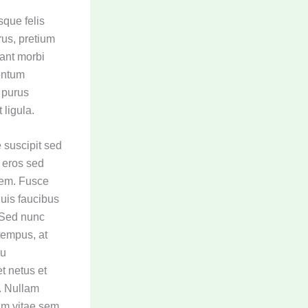
sque felis
rus, pretium
tant morbi
entum
 purus
 ligula.
 suscipit sed
, eros sed
 sem. Fusce
quis faucibus
 Sed nunc
 tempus, at
eu
t netus et
. Nullam
iam vitae sem