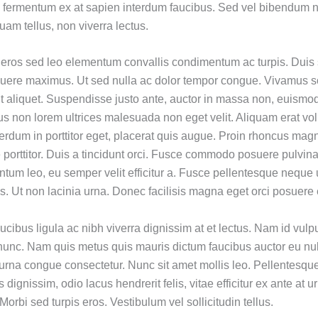
fermentum ex at sapien interdum faucibus. Sed vel bibendum 
quam tellus, non viverra lectus.
 eros sed leo elementum convallis condimentum ac turpis. Duis s
suere maximus. Ut sed nulla ac dolor tempor congue. Vivamus so
dit aliquet. Suspendisse justo ante, auctor in massa non, euismo
isus non lorem ultrices malesuada non eget velit. Aliquam erat vo
nterdum in porttitor eget, placerat quis augue. Proin rhoncus mag
 porttitor. Duis a tincidunt orci. Fusce commodo posuere pulvi
ntum leo, eu semper velit efficitur a. Fusce pellentesque neque 
ces. Ut non lacinia urna. Donec facilisis magna eget orci posuer
cibus ligula ac nibh viverra dignissim at et lectus. Nam id vulp
 nunc. Nam quis metus quis mauris dictum faucibus auctor eu nu
urna congue consectetur. Nunc sit amet mollis leo. Pellentesque 
s dignissim, odio lacus hendrerit felis, vitae efficitur ex ante at 
orbi sed turpis eros. Vestibulum vel sollicitudin tellus.