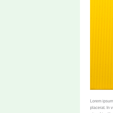
Lorem ipsum d
placerat. In v