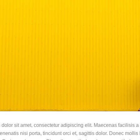
olor sit amet, consectetur adipiscing elit. Maecenas facilisis a
enenatis nisi porta, tincidunt orci et, sagittis dolor. Donec mollis 