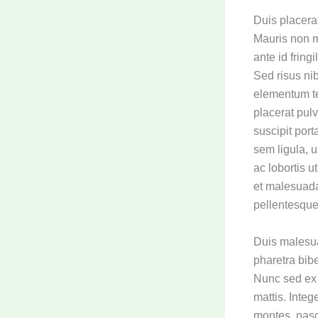
Duis placerat
Mauris non m
ante id fring
Sed risus ni
elementum te
placerat pulv
suscipit port
sem ligula, u
ac lobortis u
et malesuada
pellentesque.
Duis malesuad
pharetra bib
Nunc sed ex e
mattis. Integ
montes, nasc