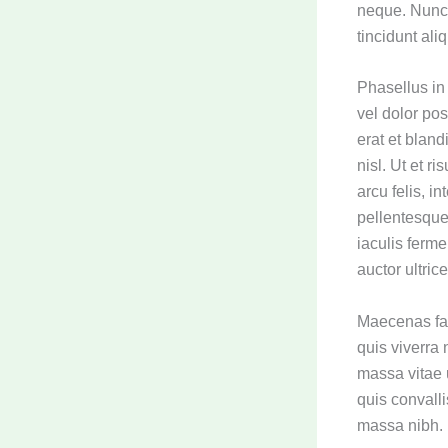
neque. Nunc 
tincidunt ali
Phasellus in
vel dolor po
erat et blan
nisl. Ut et r
arcu felis, i
pellentesque
iaculis ferme
auctor ultri
Maecenas fau
quis viverra
massa vitae 
quis convalli
massa nibh. M