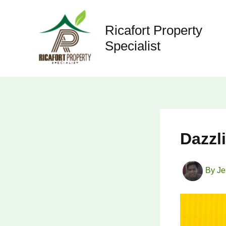
Skip
to
Ricafort Property
content
Specialist
Dazzl
By
Je