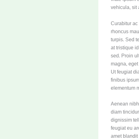
vehicula, sit
Curabitur ac 
rhoncus maur
turpis. Sed 
at tristique 
sed. Proin ul
magna, eget 
Ut feugiat di
finibus ipsum
elementum ma
Aenean nibh 
diam tincidu
dignissim tel
feugiat eu ar
amet blandit 