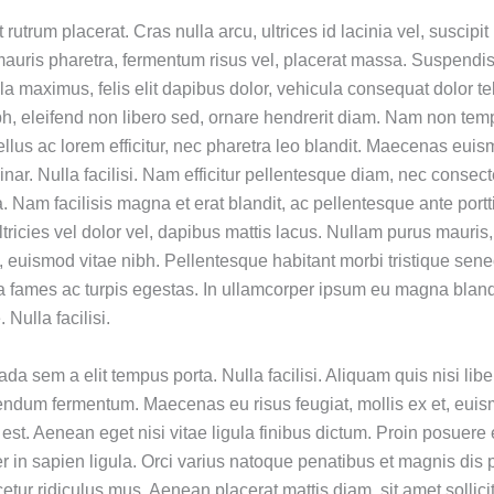
 rutrum placerat. Cras nulla arcu, ultrices id lacinia vel, suscipit 
auris pharetra, fermentum risus vel, placerat massa. Suspendiss
illa maximus, felis elit dapibus dolor, vehicula consequat dolor t
bh, eleifend non libero sed, ornare hendrerit diam. Nam non temp
llus ac lorem efficitur, nec pharetra leo blandit. Maecenas euis
inar. Nulla facilisi. Nam efficitur pellentesque diam, nec consec
a. Nam facilisis magna et erat blandit, ac pellentesque ante portt
ltricies vel dolor vel, dapibus mattis lacus. Nullam purus mauris
t, euismod vitae nibh. Pellentesque habitant morbi tristique sene
 fames ac turpis egestas. In ullamcorper ipsum eu magna bland
 Nulla facilisi.
a sem a elit tempus porta. Nulla facilisi. Aliquam quis nisi libe
endum fermentum. Maecenas eu risus feugiat, mollis ex et, euism
st. Aenean eget nisi vitae ligula finibus dictum. Proin posuere 
er in sapien ligula. Orci varius natoque penatibus et magnis dis p
etur ridiculus mus. Aenean placerat mattis diam, sit amet sollic