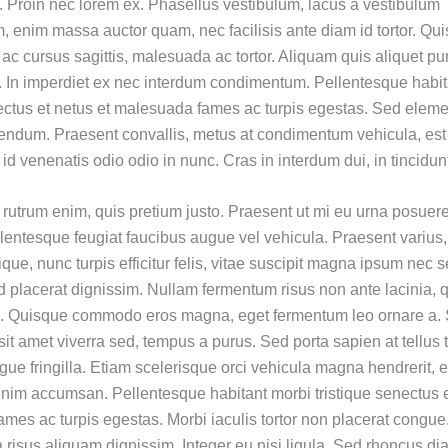
la. Proin nec lorem ex. Phasellus vestibulum, lacus a vestibulum
 enim massa auctor quam, nec facilisis ante diam id tortor. Qui
e ac cursus sagittis, malesuada ac tortor. Aliquam quis aliquet pu
l. In imperdiet ex nec interdum condimentum. Pellentesque habi
nectus et netus et malesuada fames ac turpis egestas. Sed elem
endum. Praesent convallis, metus at condimentum vehicula, est
, id venenatis odio odio in nunc. Cras in interdum dui, in tincidunt
rutrum enim, quis pretium justo. Praesent ut mi eu urna posuere
ellentesque feugiat faucibus augue vel vehicula. Praesent varius
tique, nunc turpis efficitur felis, vitae suscipit magna ipsum nec
t id placerat dignissim. Nullam fermentum risus non ante lacinia, 
. Quisque commodo eros magna, eget fermentum leo ornare a.
 sit amet viverra sed, tempus a purus. Sed porta sapien at tellus
gue fringilla. Etiam scelerisque orci vehicula magna hendrerit, 
im accumsan. Pellentesque habitant morbi tristique senectus e
mes ac turpis egestas. Morbi iaculis tortor non placerat congue
a risus aliquam dignissim. Integer eu nisi ligula. Sed rhoncus d